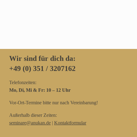
Wir sind für dich da:
+49 (0) 351 / 3207162‬
Telefonzeiten:
Mo, Di, Mi & Fr: 10 – 12 Uhr
Vor-Ort-Termine bitte nur nach Vereinbarung!
Außerhalb dieser Zeiten:
seminare@anukan.de
|
Kontaktformular