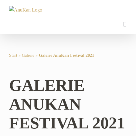
Zum
Inhalt
springen
Start
»
Galerie
»
Galerie AnuKan Festival 2021
GALERIE
ANUKAN
FESTIVAL 2021