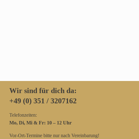
Wir sind für dich da:
+49 (0) 351 / 3207162‬
Telefonzeiten:
Mo, Di, Mi & Fr: 10 – 12 Uhr
Vor-Ort-Termine bitte nur nach Vereinbarung!