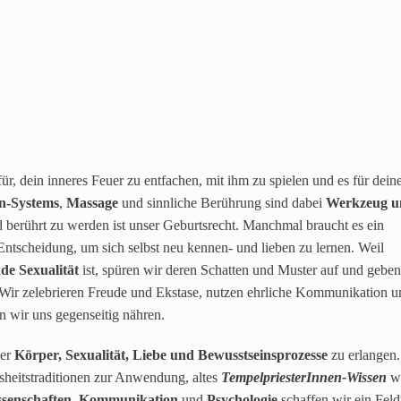
r, dein inneres Feuer zu entfachen, mit ihm zu spielen und es für dein
n-Systems
,
Massage
und sinnliche Berührung sind dabei
Werkzeug u
d berührt zu werden ist unser Geburtsrecht. Manchmal braucht es ein
Entscheidung, um sich selbst neu kennen- und lieben zu lernen. Weil
nde Sexualität
ist, spüren wir deren Schatten und Muster auf und gebe
. Wir zelebrieren Freude und Ekstase, nutzen ehrliche Kommunikation 
n wir uns gegenseitig nähren.
ber
Körper, Sexualität, Liebe und Bewusstseinsprozesse
zu erlangen.
eitstraditionen zur Anwendung, altes
TempelpriesterInnen-Wissen
w
senschaften
,
Kommunikation
und
Psychologie
schaffen wir ein Feld