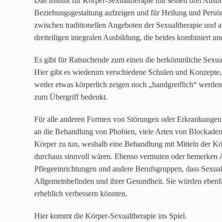
Das Institut für Körper-Sexualtherapie mit seinen drei Ausbi
Beziehungsgestaltung aufzeigen und für Heilung und Persön
zwischen traditionellen Angeboten der Sexualtherapie und al
dreiteiligen integralen Ausbildung, die beides kombiniert u
Es gibt für Ratsuchende zum einen die herkömmliche Sexu
Hier gibt es wiederum verschiedene Schulen und Konzepte, d
weder etwas körperlich zeigen noch „handgreiflich“ werd
zum Übergriff bedenkt.
Für alle anderen Formen von Störungen oder Erkrankungen
an die Behandlung von Phobien, viele Arten von Blockade
Körper zu tun, weshalb eine Behandlung mit Mitteln der Kö
durchaus sinnvoll wären. Ebenso vermuten oder bemerken Al
Pflegeeinrichtungen und andere Berufsgruppen, dass Sexual
Allgemeinbefinden und ihrer Gesundheit. Sie würden ebenfa
erheblich verbessern könnten.
Hier kommt die Körper-Sexualtherapie ins Spiel.