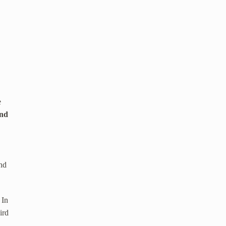
e
nd
n
und
 In
ird
,