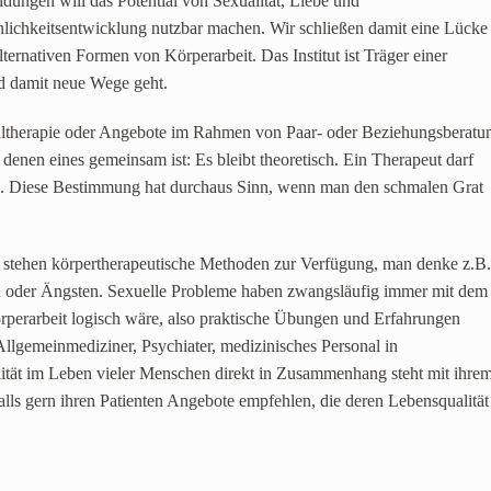
ldungen will das Potential von Sexualität, Liebe und
lichkeitsentwicklung nutzbar machen. Wir schließen damit eine Lücke
ternativen Formen von Körperarbeit. Das Institut ist Träger einer
nd damit neue Wege geht.
altherapie oder Angebote im Rahmen von Paar- oder Beziehungsberatu
enen eines gemeinsam ist: Es bleibt theoretisch. Ein Therapeut darf
en. Diese Bestimmung hat durchaus Sinn, wenn man den schmalen Grat
 stehen körpertherapeutische Methoden zur Verfügung, man denke z.B
n oder Ängsten. Sexuelle Probleme haben zwangsläufig immer mit dem
rperarbeit logisch wäre, also praktische Übungen und Erfahrungen
lgemeinmediziner, Psychiater, medizinisches Personal in
ität im Leben vieler Menschen direkt in Zusammenhang steht mit ihre
lls gern ihren Patienten Angebote empfehlen, die deren Lebensqualität