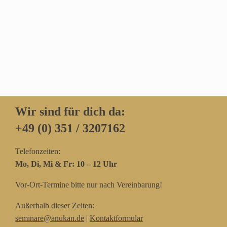
Wir sind für dich da:
+49 (0) 351 / 3207162‬
Telefonzeiten:
Mo, Di, Mi & Fr: 10 – 12 Uhr
Vor-Ort-Termine bitte nur nach Vereinbarung!
Außerhalb dieser Zeiten:
seminare@anukan.de
|
Kontaktformular