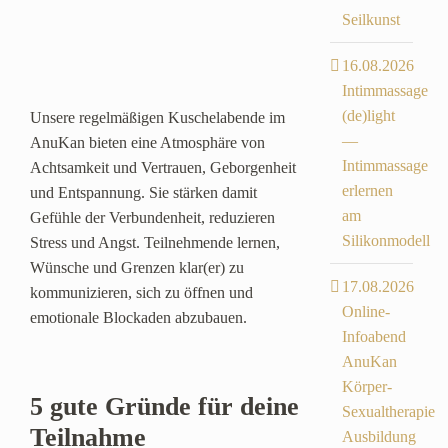
Seilkunst
16.08.2026
Intimmassage
(de)light
Unsere regelmäßigen Kuschelabende im
—
AnuKan bieten eine Atmosphäre von
Intimmassage
Achtsamkeit und Vertrauen, Geborgenheit
erlernen
und Entspannung. Sie stärken damit
am
Gefühle der Verbundenheit, reduzieren
Silikonmodell
Stress und Angst. Teilnehmende lernen,
Wünsche und Grenzen klar(er) zu
17.08.2026
kommunizieren, sich zu öffnen und
Online-
emotionale Blockaden abzubauen.
Infoabend
AnuKan
Körper-
5 gute Gründe für deine
Sexualtherapie
Teilnahme
Ausbildung