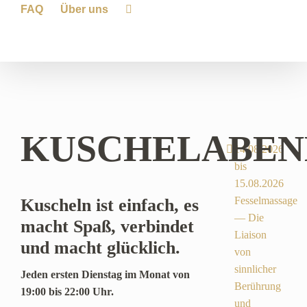
FAQ
Über uns
KUSCHELABEN
14.08.2026
bis
15.08.2026
Fesselmassage
Kuscheln ist einfach, es
— Die
macht Spaß, verbindet
Liaison
und macht glücklich.
von
sinnlicher
Jeden ersten Dienstag im Monat von
Berührung
19:00 bis 22:00 Uhr.
und