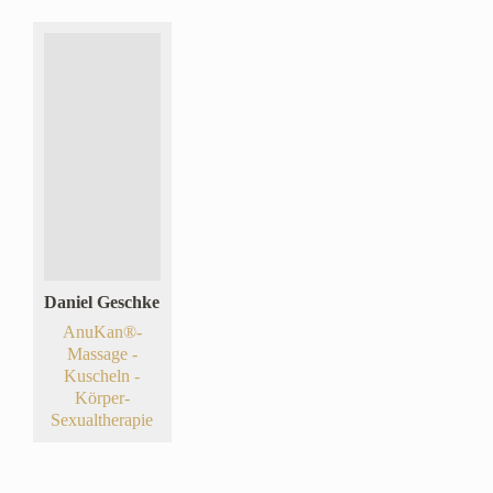
Daniel Geschke
AnuKan®-
Massage -
Kuscheln -
Körper-
Sexualtherapie