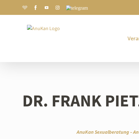
Zum
Joyclub
Facebook.com
YouTube
Instagram
Telegram
Inhalt
springen
Vera
DR. FRANK PIE
AnuKan Sexualberatung – An