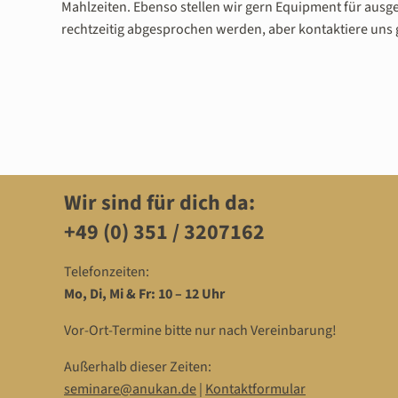
Mahlzeiten. Ebenso stellen wir gern Equipment für ausge
rechtzeitig abgesprochen werden, aber kontaktiere uns 
Wir sind für dich da:
+49 (0) 351 / 3207162‬
Telefonzeiten:
Mo, Di, Mi & Fr: 10 – 12 Uhr
Vor-Ort-Termine bitte nur nach Vereinbarung!
Außerhalb dieser Zeiten:
seminare@anukan.de
|
Kontaktformular