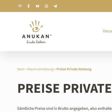
Zum
Joyclub
Facebook.com
YouTube
Instagram
Telegram
Inhalt
springen
Vera
Start
»
Raumvermietung
»
Preise Private Nutzung
PREISE PRIVAT
Sämtliche Preise sind in Brutto angegeben, also enthalt