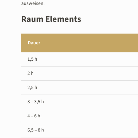
ausweisen.
Raum Elements
Dauer
1,5 h
2 h
2,5 h
3 – 3,5 h
4 – 6 h
6,5 – 8 h