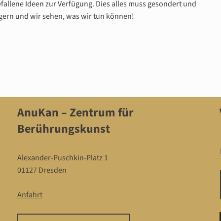
fallene Ideen zur Verfügung. Dies alles muss gesondert und
gern und wir sehen, was wir tun können!
AnuKan – Zentrum für
Berührungskunst
Alexander-Puschkin-Platz 1
01127 Dresden
Anfahrt