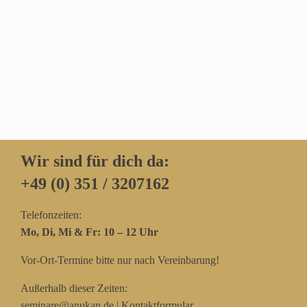
Wir sind für dich da:
+49 (0) 351 / 3207162‬
Telefonzeiten:
Mo, Di, Mi & Fr: 10 – 12 Uhr
Vor-Ort-Termine bitte nur nach Vereinbarung!
Außerhalb dieser Zeiten:
seminare@anukan.de
|
Kontaktformular