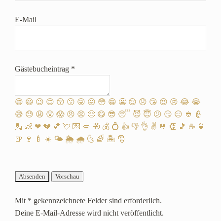
E-Mail
Gästebucheintrag
*
😄
😃
😉
😊
😚
😗
😜
😛
😳
😁
😬
😌
😞
😘
😍
😢
😂
😭
😅
😓
😩
😮
😱
😠
😡
😤
😋
😎
😴
😈
😇
😕
😏
😑
👲
👮
💂
👶
❤
💔
💕
💘
💌
💋
🎁
💰
💍
👍
👎
👌
✌️
🤘
👏
🎵
☕️
🍵
🍺
🍷
🍼
☀️
🌤
🌦
🌧
🌜
🌈
🏝
🎅
Mit * gekennzeichnete Felder sind erforderlich.
Deine E-Mail-Adresse wird nicht veröffentlicht.