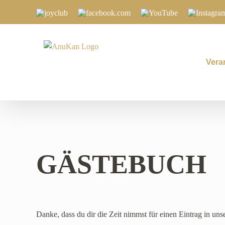
Zum
Joyclub
Facebook.com
YouTube
Instagram
Inhalt
springen
Vera
GÄSTEBUCH
Danke, dass du dir die Zeit nimmst für einen Eintrag in un