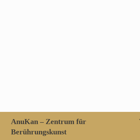
AnuKan – Zentrum für
Berührungskunst