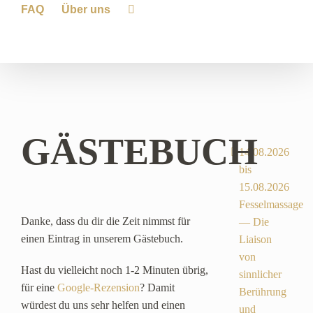
FAQ
Über uns
GÄSTEBUCH
14.08.2026
bis
15.08.2026
Fesselmassage
Danke, dass du dir die Zeit nimmst für
— Die
einen Eintrag in unserem Gästebuch.
Liaison
von
Hast du vielleicht noch 1-2 Minuten übrig,
sinnlicher
für eine
Google-Rezension
? Damit
Berührung
würdest du uns sehr helfen und einen
und