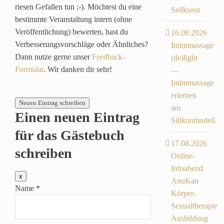
riesen Gefallen tun ;-). Möchtest du eine
Seilkunst
bestimmte Veranstaltung intern (ohne
Veröffentlichung) bewerten, hast du
16.08.2026
Verbesserungsvorschläge oder Ähnliches?
Intimmassage
Dann nutze gerne unser
Feedback-
(de)light
Formular
. Wir danken dir sehr!
—
Intimmassage
erlernen
am
Einen neuen Eintrag
Silikonmodell
für das Gästebuch
17.08.2026
schreiben
Online-
Infoabend
Dieses
x
AnuKan
Formular
Name
*
ausblenden
Körper-
Sexualtherapie
Ausbildung