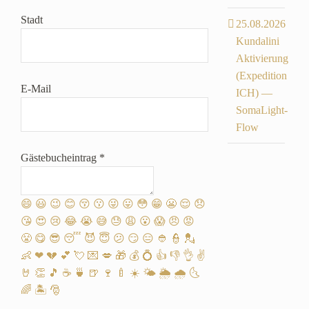
Stadt
25.08.2026
Kundalini
Aktivierung
(Expedition
E-Mail
ICH) —
SomaLight-
Flow
Gästebucheintrag
*
😄
😃
😉
😊
😚
😗
😜
😛
😳
😁
😬
😌
😞
😘
😍
😢
😂
😭
😅
😓
😩
😮
😱
😠
😡
😤
😋
😎
😴
😈
😇
😕
😏
😑
👲
👮
💂
👶
❤
💔
💕
💘
💌
💋
🎁
💰
💍
👍
👎
👌
✌️
🤘
👏
🎵
☕️
🍵
🍺
🍷
🍼
☀️
🌤
🌦
🌧
🌜
🌈
🏝
🎅