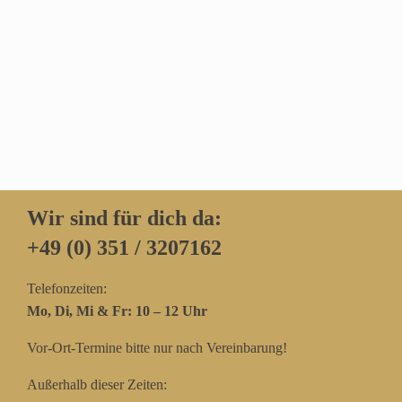
Wir sind für dich da:
+49 (0) 351 / 3207162‬
Telefonzeiten:
Mo, Di, Mi & Fr: 10 – 12 Uhr
Vor-Ort-Termine bitte nur nach Vereinbarung!
Außerhalb dieser Zeiten: