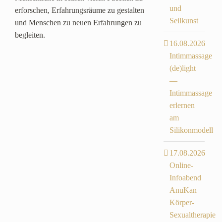
und
erforschen, Erfahrungsräume zu gestalten
Seilkunst
und Menschen zu neuen Erfahrungen zu
begleiten.
16.08.2026
Intimmassage
(de)light
—
Intimmassage
erlernen
am
Silikonmodell
17.08.2026
Online-
Infoabend
AnuKan
Körper-
Sexualtherapie