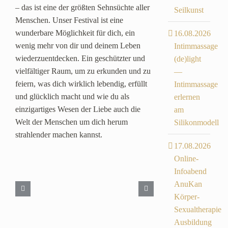
– das ist eine der größten Sehnsüchte aller
Seilkunst
Menschen. Unser Festival ist eine
wunderbare Möglichkeit für dich, ein
16.08.2026
wenig mehr von dir und deinem Leben
Intimmassage
wiederzuentdecken. Ein geschützter und
(de)light
vielfältiger Raum, um zu erkunden und zu
—
feiern, was dich wirklich lebendig, erfüllt
Intimmassage
und glücklich macht und wie du als
erlernen
einzigartiges Wesen der Liebe auch die
am
Welt der Menschen um dich herum
Silikonmodell
strahlender machen kannst.
17.08.2026
Online-
Infoabend
AnuKan
Körper-
Sexualtherapie
Ausbildung