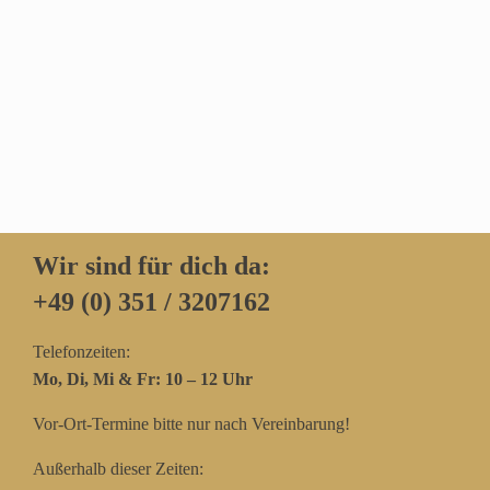
Wir sind für dich da:
+49 (0) 351 / 3207162‬
Telefonzeiten:
Mo, Di, Mi & Fr: 10 – 12 Uhr
Vor-Ort-Termine bitte nur nach Vereinbarung!
Außerhalb dieser Zeiten: