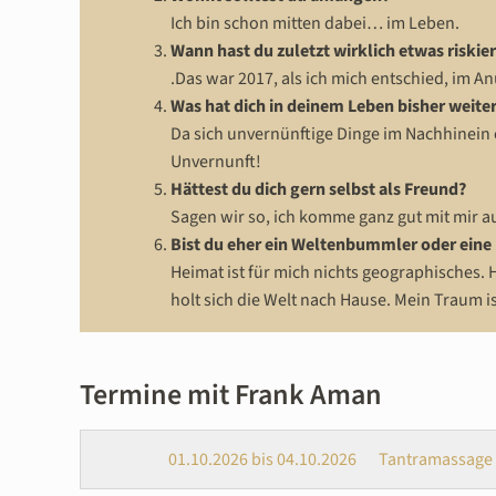
Ich bin schon mitten dabei… im Leben.
Wann hast du zuletzt wirklich etwas riskie
.Das war 2017, als ich mich entschied, im 
Was hat dich in deinem Leben bisher weite
Da sich unvernünftige Dinge im Nachhinein o
Unvernunft!
Hättest du dich gern selbst als Freund?
Sagen wir so, ich komme ganz gut mit mir a
Bist du eher ein Weltenbummler oder eine
Heimat ist für mich nichts geographisches.
holt sich die Welt nach Hause. Mein Traum is
Termine mit Frank Aman
01.10.2026 bis 04.10.2026
Tantramassage I