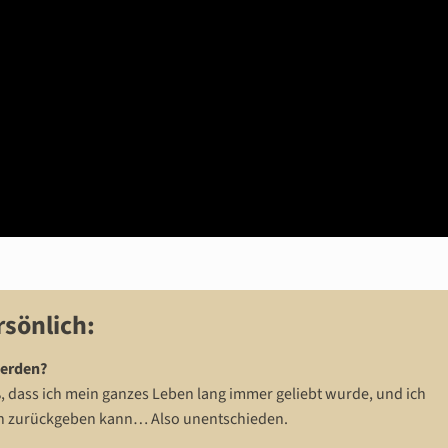
rsönlich:
werden?
iß, dass ich mein ganzes Leben lang immer geliebt wurde, und ich
auch zurückgeben kann… Also unentschieden.