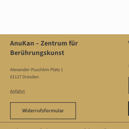
AnuKan – Zentrum für
Berührungskunst
Alexander-Puschkin-Platz 1
01127 Dresden
Anfahrt
Widerrufsformular