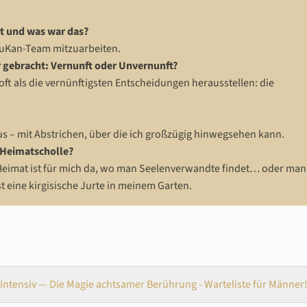
rt und was war das?
AnuKan-Team mitzuarbeiten.
r gebracht: Vernunft oder Unvernunft?
ft als die vernünftigsten Entscheidungen herausstellen: die
us – mit Abstrichen, über die ich großzügig hinwegsehen kann.
 Heimatscholle?
 Heimat ist für mich da, wo man Seelenverwandte findet… oder man
t eine kirgisische Jurte in meinem Garten.
ntensiv — Die Magie achtsamer Berührung - Warteliste für Männer