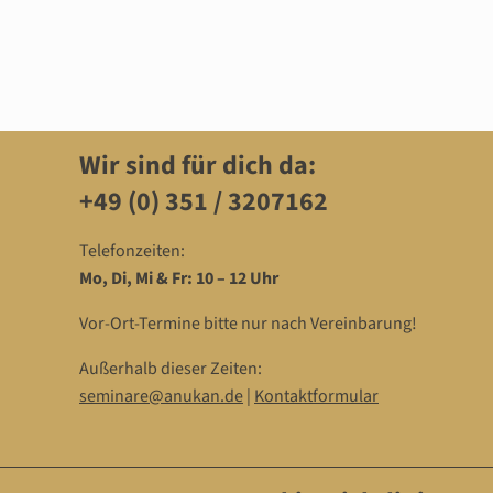
Wir sind für dich da:
+49 (0) 351 / 3207162‬
Telefonzeiten:
Mo, Di, Mi & Fr: 10 – 12 Uhr
Vor-Ort-Termine bitte nur nach Vereinbarung!
Außerhalb dieser Zeiten:
seminare@anukan.de
|
Kontaktformular