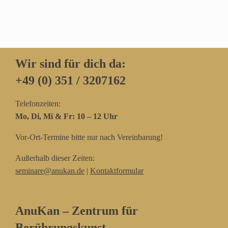
Wir sind für dich da:
+49 (0) 351 / 3207162‬
Telefonzeiten:
Mo, Di, Mi & Fr: 10 – 12 Uhr
Vor-Ort-Termine bitte nur nach Vereinbarung!
Außerhalb dieser Zeiten:
seminare@anukan.de
|
Kontaktformular
AnuKan – Zentrum für
Berührungskunst