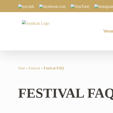
Zum
Joyclub
Facebook.com
YouTube
Instagram
Inhalt
springen
Vera
Start
»
Festival
»
Festival FAQ
FESTIVAL FA