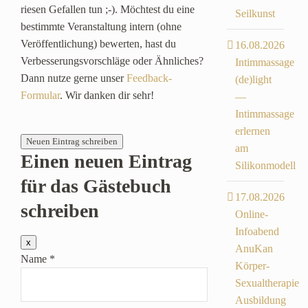
riesen Gefallen tun ;-). Möchtest du eine
Seilkunst
bestimmte Veranstaltung intern (ohne
Veröffentlichung) bewerten, hast du
16.08.2026
Verbesserungsvorschläge oder Ähnliches?
Intimmassage
Dann nutze gerne unser
Feedback-
(de)light
Formular
. Wir danken dir sehr!
—
Intimmassage
erlernen
am
Einen neuen Eintrag
Silikonmodell
für das Gästebuch
17.08.2026
schreiben
Online-
Infoabend
Dieses
x
AnuKan
Formular
Name
*
ausblenden
Körper-
Sexualtherapie
Ausbildung