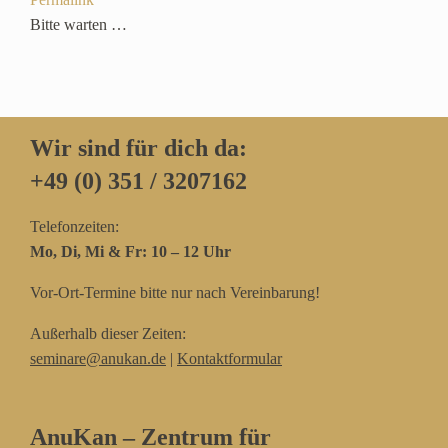
ein-/ausblenden.
Bitte warten …
Wir sind für dich da:
+49 (0) 351 / 3207162‬
Telefonzeiten:
Mo, Di, Mi & Fr: 10 – 12 Uhr
Vor-Ort-Termine bitte nur nach Vereinbarung!
Außerhalb dieser Zeiten:
seminare@anukan.de
|
Kontaktformular
AnuKan – Zentrum für