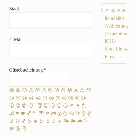
Stadt
25.08.2026
Kundalini
Aktivierung
(Expedition
E-Mail
ICH) —
SomaLight-
Flow
Gästebucheintrag
*
😄
😃
😉
😊
😚
😗
😜
😛
😳
😁
😬
😌
😞
😘
😍
😢
😂
😭
😅
😓
😩
😮
😱
😠
😡
😤
😋
😎
😴
😈
😇
😕
😏
😑
👲
👮
💂
👶
❤
💔
💕
💘
💌
💋
🎁
💰
💍
👍
👎
👌
✌️
🤘
👏
🎵
☕️
🍵
🍺
🍷
🍼
☀️
🌤
🌦
🌧
🌜
🌈
🏝
🎅