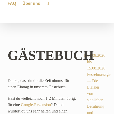
FAQ
Über uns
GÄSTEBUCH
14.08.2026
bis
15.08.2026
Fesselmassage
Danke, dass du dir die Zeit nimmst für
— Die
einen Eintrag in unserem Gästebuch.
Liaison
von
Hast du vielleicht noch 1-2 Minuten übrig,
sinnlicher
für eine
Google-Rezension
? Damit
Berührung
würdest du uns sehr helfen und einen
und