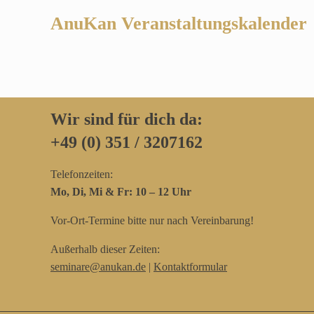
AnuKan Veranstaltungskalender
Wir sind für dich da:
+49 (0) 351 / 3207162‬
Telefonzeiten:
Mo, Di, Mi & Fr: 10 – 12 Uhr
Vor-Ort-Termine bitte nur nach Vereinbarung!
Außerhalb dieser Zeiten:
seminare@anukan.de
|
Kontaktformular