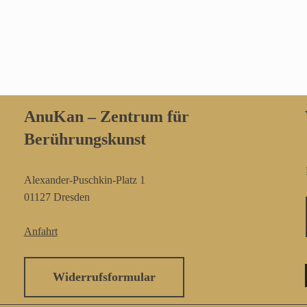
AnuKan – Zentrum für
Berührungskunst
Alexander-Puschkin-Platz 1
01127 Dresden
Anfahrt
Widerrufsformular