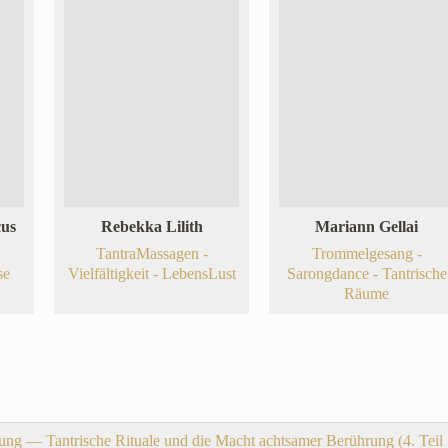
cus
Rebekka Lilith
Mariann Gellai
TantraMassagen -
Trommelgesang -
se
Vielfältigkeit - LebensLust
Sarongdance - Tantrische
Räume
ung — Tantrische Rituale und die Macht achtsamer Berührung (4. Teil