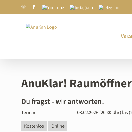
Zum
Joyclub
Facebook.com
YouTube
Instagram
Telegram
Inhalt
springen
Vera
AnuKlar! Raumöffne
Du fragst - wir antworten.
Termin:
08.02.2026 (20:30 Uhr) bis (
Kostenlos
Online