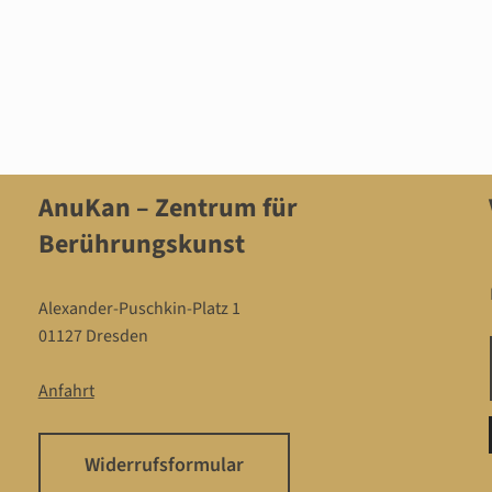
AnuKan – Zentrum für
Berührungskunst
Alexander-Puschkin-Platz 1
01127 Dresden
Anfahrt
Widerrufsformular