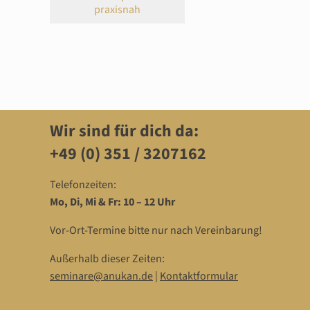
praxisnah
Wir sind für dich da:
+49 (0) 351 / 3207162‬
Telefonzeiten:
Mo, Di, Mi & Fr: 10 – 12 Uhr
Vor-Ort-Termine bitte nur nach Vereinbarung!
Außerhalb dieser Zeiten:
seminare@anukan.de
|
Kontaktformular